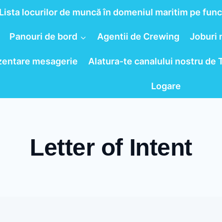
Lista locurilor de muncă în domeniul maritim pe func
Panouri de bord
Agentii de Crewing
Joburi 
zentare mesagerie
Alatura-te canalului nostru de
Logare
Letter of Intent