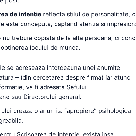
e post.
rea de intentie
reflecta stilul de personalitate, o
are este conceputa, captand atentia si impresion
 nu trebuie copiata de la alta persoana, ci con
n obtinerea locului de munca.
tie se adreseaza intotdeauna unei anumite
tura – (din cercetarea despre firma) iar atunci
rmatie, va fi adresata Sefului
e sau Directorului general.
ului creaza o anumita “apropiere” psihologica
greabila.
ntru Scrisoarea de intentie, exista insa