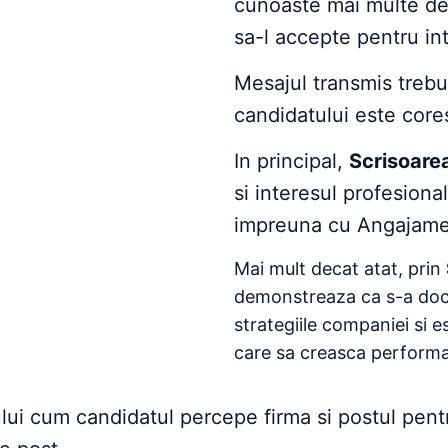
cunoaste mai multe des
sa-l accepte pentru int
Mesajul transmis trebui
candidatului este cor
In principal,
Scrisoarea
si interesul profesiona
impreuna cu Angajamen
Mai mult decat atat, prin
demonstreaza ca s-a docu
strategiile companiei si e
care sa creasca performa
ui cum candidatul percepe firma si postul pentr