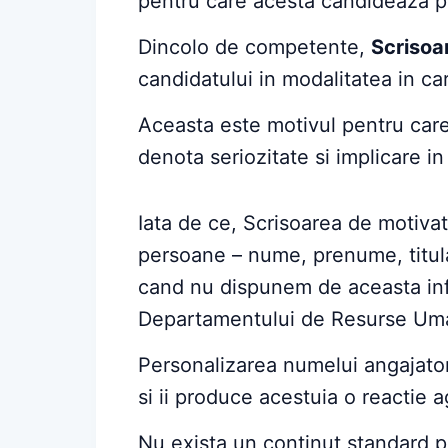
pentru care acesta candideaza p
Dincolo de competente,
Scrisoa
candidatului in modalitatea in c
Aceasta este motivul pentru care
denota seriozitate si implicare i
Iata de ce, Scrisoarea de motiva
persoane – nume, prenume, titula
cand nu dispunem de aceasta info
Departamentului de Resurse Uman
Personalizarea numelui angajator
si ii produce acestuia o reactie a
Nu exista un continut standard pe