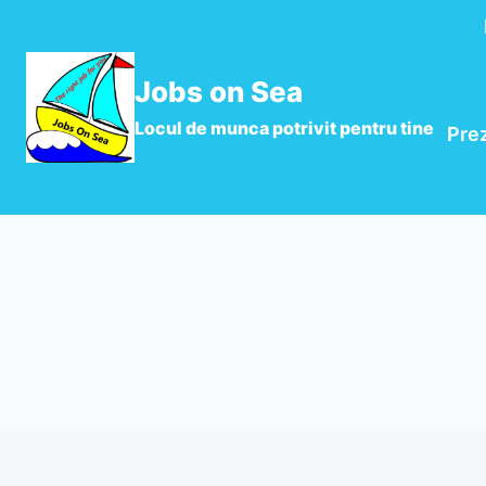
Jobs on Sea
Locul de munca potrivit pentru tine
Pre