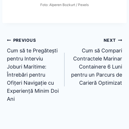
Foto: Alperen Bozkurt / Pexels
Post
PREVIOUS
NEXT
Cum să te Pregătești
Cum să Compari
navigation
pentru Interviu
Contractele Marinar
Joburi Maritime:
Containere 6 Luni
Întrebări pentru
pentru un Parcurs de
Ofițeri Navigație cu
Carieră Optimizat
Experiență Minim Doi
Ani