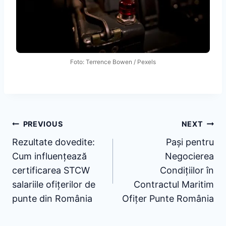
Foto: Terrence Bowen / Pexels
Post
PREVIOUS
NEXT
Rezultate dovedite:
Pași pentru
navigation
Cum influențează
Negocierea
certificarea STCW
Condițiilor în
salariile ofițerilor de
Contractul Maritim
punte din România
Ofițer Punte România