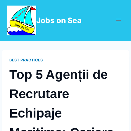
Skip
to
Jobs on Sea
content
BEST PRACTICES
Top 5 Agenții de
Recrutare
Echipaje